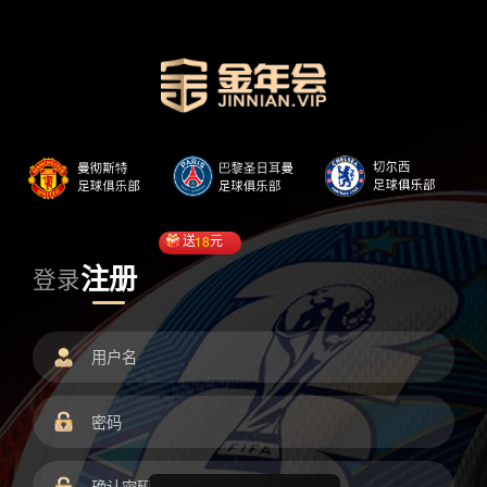
送
18
元
注册
登录