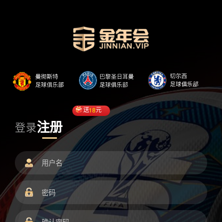
送
18
元
注册
登录