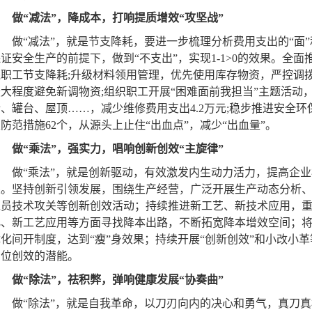
做“减法”，降成本，打响提质增效“攻坚战”
做“减法”，就是节支降耗，要进一步梳理分析费用支出的“面”
证安全生产的前提下，做到“不支出”，实现1-1>0的效果。全
线职工节支降耗;升级材料领用管理，优先使用库存物资，严控调
最大程度避免新调物资;组织职工开展“困难面前我担当”主题活动
、罐台、屋顶……，减少维修费用支出4.2万元;稳步推进安全环
防范措施62个，从源头上止住“出血点”，减少“出血量”。
做“乘法”，强实力，唱响创新创效“主旋律”
做“乘法”，就是创新驱动，有效激发内生动力活力，提高企业核
果。坚持创新引领发展，围绕生产经营，广泛开展生产动态分析
党员技术攻关等创新创效活动；持续推进新工艺、新技术应用，
化、新工艺应用等方面寻找降本出路，不断拓宽降本增效空间；
优化间开制度，达到“瘦”身效果；持续开展“创新创效”和小改小
岗位创效的潜能。
做“除法”，祛积弊，弹响健康发展“协奏曲”
做“除法”，就是自我革命，以刀刃向内的决心和勇气，真刀