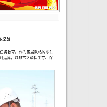
1
2
3
4
5
6
攻坚战
势任务教育。作为基层队站的东仁
四则运算，以非常之举保生存、保