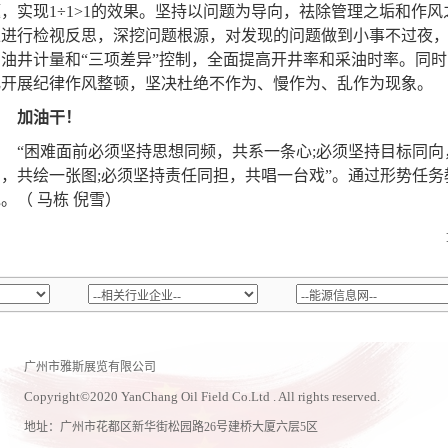
题，实现1÷1>1的效果。坚持以问题为导向，祛除管理之垢和作
上进行检视反思，深挖问题根源，对发现的问题做到小事不过夜
实油井计量和“三项差异”控制，全面提高开井率和采油时率。同
化开展纪律作风整顿，坚决杜绝不作为、慢作为、乱作为现象。
加油干！
“困难面前必须坚持思想同频，共系一条心;必须坚持目标同向
步，共绘一张图;必须坚持责任同担，共唱一台戏”。通过形势任
。（ 马栋 倪雪）
广州市雅斯展览有限公司
Copyright
©
2020 YanChang Oil Field Co.Ltd . All rights reserved.
地址：广州市花都区新华街松园路26号建桥大厦六层5区