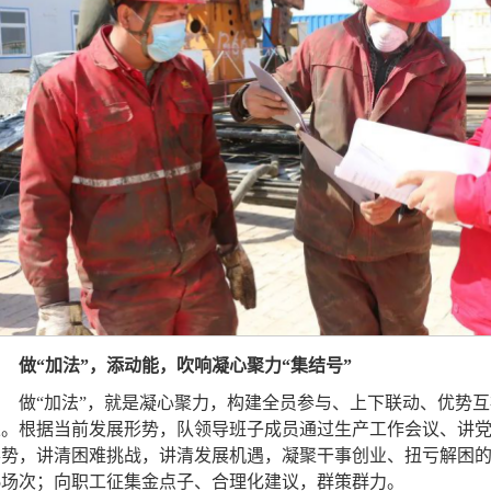
做“加法”，添动能，吹响凝心聚力“集结号”
做“加法”，就是凝心聚力，构建全员参与、上下联动、优势互补
果。根据当前发展形势，队领导班子成员通过生产工作会议、讲
形势，讲清困难挑战，讲清发展机遇，凝聚干事创业、扭亏解困
25场次；向职工征集金点子、合理化建议，群策群力。