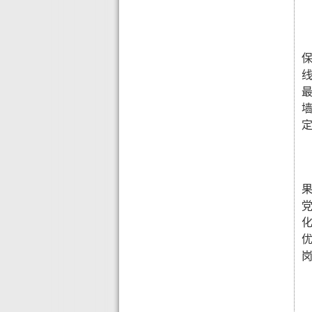
保
墙
定