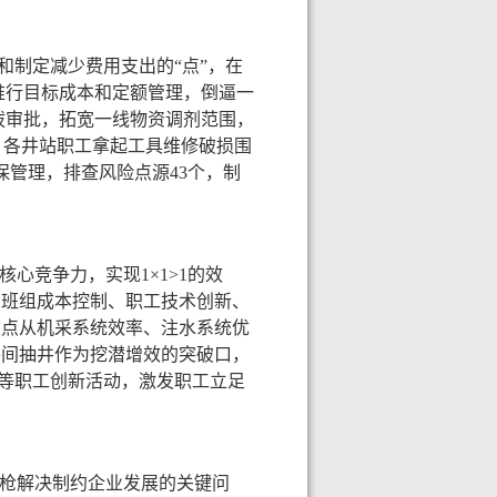
和制定减少费用支出的“点”，在
面推行目标成本和定额管理，倒逼一
拨审批，拓宽一线物资调剂范围，
，各井站职工拿起工具维修破损围
保管理，排查风险点源43个，制
心竞争力，实现1×1>1的效
、班组成本控制、职工技术创新、
重点从机采系统效率、注水系统优
将间抽井作为挖潜增效的突破口，
革等职工创新活动，激发职工立足
真枪解决制约企业发展的关键问