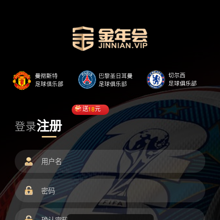
送
18
元
注册
登录