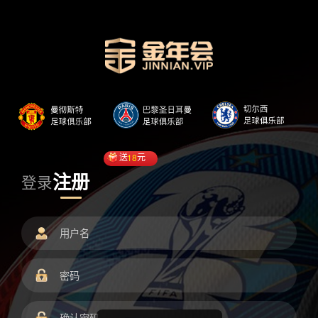
送
18
元
注册
登录