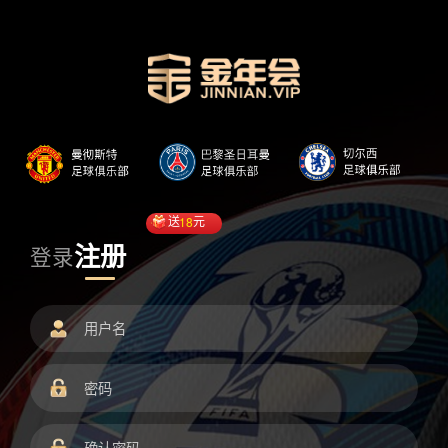
送
18
元
注册
登录