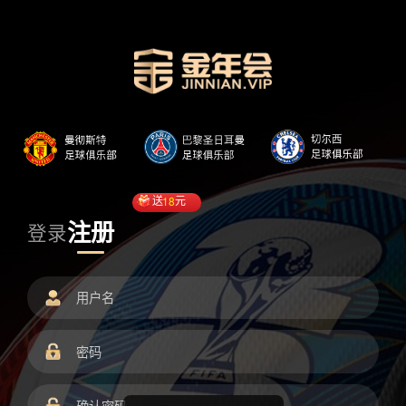
送
18
元
注册
登录