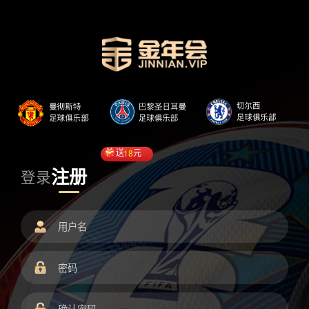
送
18
元
注册
登录