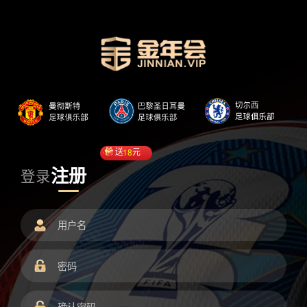
送
18
元
注册
登录