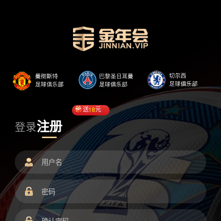
送
18
元
注册
登录