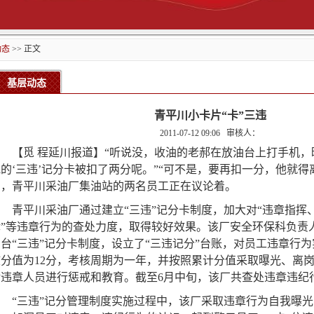
动态
>> 正文
基层动态
青平川小卡片“卡”三违
2011-07-12 09:06
审核人：
【觅 程延川报道】“听说没，收油的老郝在放油台上打手机
的‘三违’记分卡被扣了两分呢。”“可不是，要再扣一分，他就得离
日，青平川采油厂集油站的两名员工正在议论着。
青平川采油厂通过建立“三违”记分卡制度，加大对“违章指挥
律”等违章行为的查处力度，取得较好效果。该厂安全环保科负责
出台“三违”记分卡制度，设立了“三违记分”台账，对员工违章行
核分值为12分，考核周期为一年，并按照累计分值采取曝光、离
对违章人员进行惩戒和教育。截至6月中旬，该厂共查处违章违纪行
“三违”记分管理制度实施过程中，该厂采取违章行为自我曝