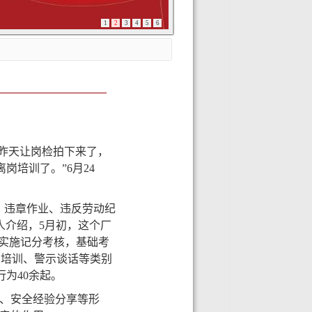
1
2
3
4
5
6
，昨天让岗检拍下来了，
岗培训了。”6月24
、违章作业、违反劳动纪
人介绍，5月初，这个厂
为实施记分考核，基础考
岗培训、警示谈话等类别
为40余起。
光、安全经验分享等形